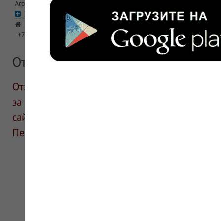
Агомелатин Канон N28 тб плен/об 25мг бл
ЗДОРОВ.ру-ВДНХ
Москва, Северо-восточный (СВАО), Алексеевский, пр-кт Мира, д
+7 (495) 363-35-00
Отзывы
Отзывы размещают посетители сайта. ИнфоЛек
за информацию в отзывах. Описание препара
сайте для ознакомления и не является руков
Перед применением необходима консультаци