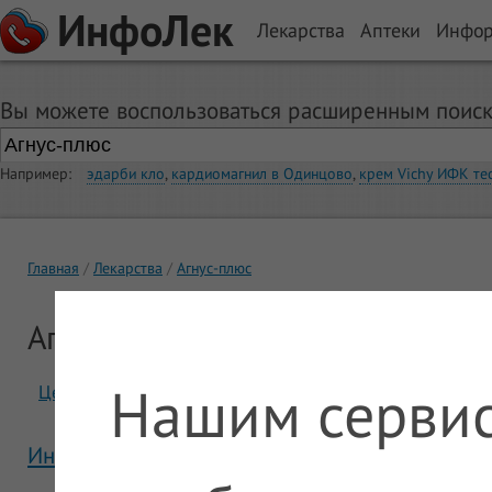
ИнфоЛек
Лекарства
Аптеки
Инфо
Вы можете воспользоваться расширенным поиск
Например:
эдарби кло
,
кардиомагнил в Одинцово
,
крем Vichy ИФК те
Главная
Лекарства
Агнус-плюс
Агнус-плюс
Нашим сервис
Цены
Отзывы
Инструкция Агнус-плюс