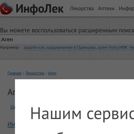
ИнфоЛек
Лекарства
Аптеки
Инфо
Вы можете воспользоваться расширенным поиск
Например:
эдарби кло
,
кардиомагнил в Одинцово
,
крем Vichy ИФК те
Главная
Лекарства
Аген
Аген
Нашим сервис
Цены
Отзывы
Инструкция Аген