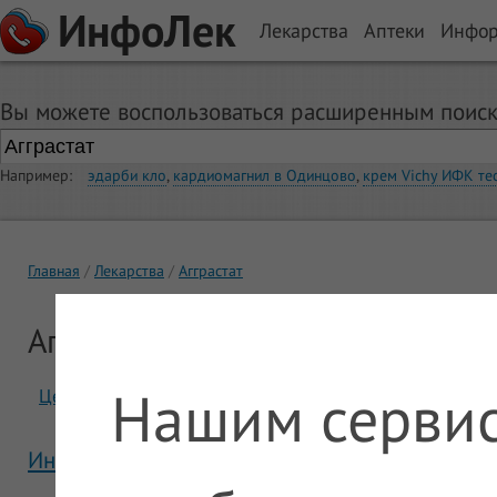
ИнфоЛек
Лекарства
Аптеки
Инфо
Вы можете воспользоваться расширенным поиск
Например:
эдарби кло
,
кардиомагнил в Одинцово
,
крем Vichy ИФК те
Главная
Лекарства
Агграстат
Агграстат
Нашим сервис
Цены
Отзывы
Инструкция Агграстат