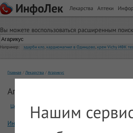
ИнфоЛек
Лекарства
Аптеки
Инфо
Вы можете воспользоваться расширенным поиск
Например:
эдарби кло
,
кардиомагнил в Одинцово
,
крем Vichy ИФК те
Главная
Лекарства
Агарикус
Агарикус
Нашим сервис
Цены
Отзывы
Инструкция Агарикус