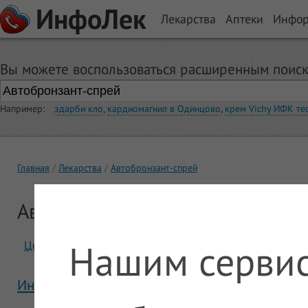
ИнфоЛек
Лекарства
Аптеки
Инфо
Вы можете воспользоваться расширенным поиск
Например:
эдарби кло
,
кардиомагнил в Одинцово
,
крем Vichy ИФК те
Главная
Лекарства
Автобронзант-спрей
Автобронзант-спрей
Нашим сервис
Цены
Отзывы
Инструкция Автобронзант-спрей