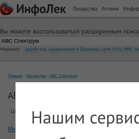
ИнфоЛек
Лекарства
Аптеки
Инфо
Вы можете воспользоваться расширенным поиск
Например:
эдарби кло
,
кардиомагнил в Одинцово
,
крем Vichy ИФК те
Главная
Лекарства
АВС Спектрум
АВС Спектрум
Нашим сервис
Цены
Отзывы
Инструкция АВС Спектрум