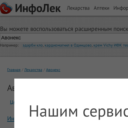
ИнфоЛек
Лекарства
Аптеки
Инфо
Вы можете воспользоваться расширенным поиск
Например:
эдарби кло
,
кардиомагнил в Одинцово
,
крем Vichy ИФК те
Главная
Лекарства
Авонекс
Авонекс
Цены
Отзывы
Нашим сервис
Инструкция Авонекс