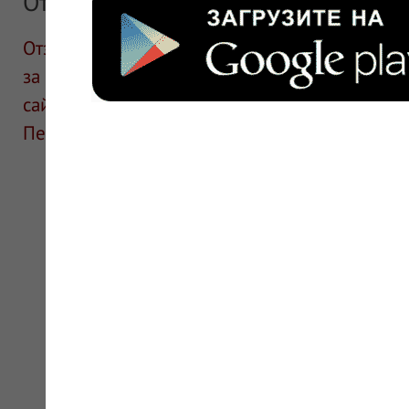
Отзывы
Отзывы размещают посетители сайта. ИнфоЛек
за информацию в отзывах. Описание препара
сайте для ознакомления и не является руков
Перед применением необходима консультаци