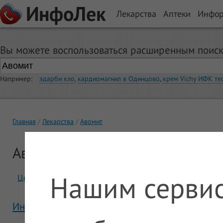
ИнфоЛек
Лекарства
Аптеки
Инфо
Вы можете воспользоваться расширенным поиск
Например:
эдарби кло
,
кардиомагнил в Одинцово
,
крем Vichy ИФК те
Главная
Лекарства
Авомит
Авомит
Нашим сервис
Цены
Отзывы
Инструкция Авомит