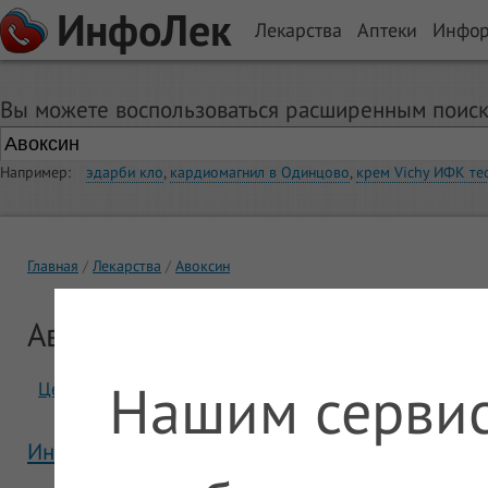
ИнфоЛек
Лекарства
Аптеки
Инфо
Вы можете воспользоваться расширенным поиск
Например:
эдарби кло
,
кардиомагнил в Одинцово
,
крем Vichy ИФК те
Главная
Лекарства
Авоксин
Авоксин
Нашим сервис
Цены
Отзывы
Инструкция Авоксин