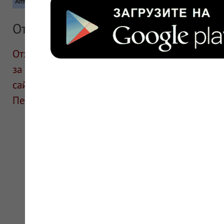
Аптека
Количество
Отзывы
Отзывы размещают посетители сайта. ИнфоЛек
за информацию в отзывах. Описание препара
сайте для ознакомления и не является руков
Перед применением необходима консультаци