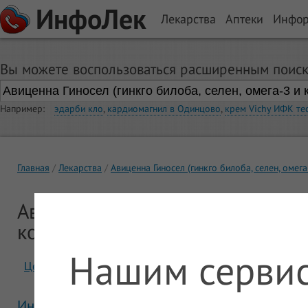
ИнфоЛек
Лекарства
Аптеки
Инфо
Вы можете воспользоваться расширенным поиск
Например:
эдарби кло
,
кардиомагнил в Одинцово
,
крем Vichy ИФК те
Главная
Лекарства
Авиценна Гиносел (гинкго билоба, селен, омег
Авиценна Гиносел (гинкго билоба
комплекс витаминов В)
Нашим сервис
Цены
Отзывы
Инструкция Авиценна Гиносел (гинкго билоба,