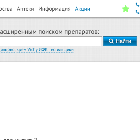
рства
Аптеки
Информация
Акции
расширенным поиском препаратов:
Найти
динцово
,
крем Vichy ИФК тестильщики