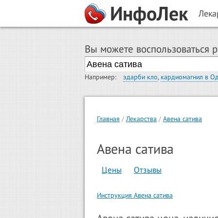
ИнфоЛек
Лека
Вы можете воспользоваться 
Например:
эдарби кло
,
кардиомагнил в О
Главная
Лекарства
Авена сатива
Авена сатива
Цены
Отзывы
Инструкция Авена сатива