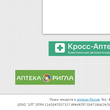
Поиск лекарств в
аптеках России
. Тел.
(ООО "2ЛТ" ОГРН 1165047057317 ИНН/КПП 5047186624/504701