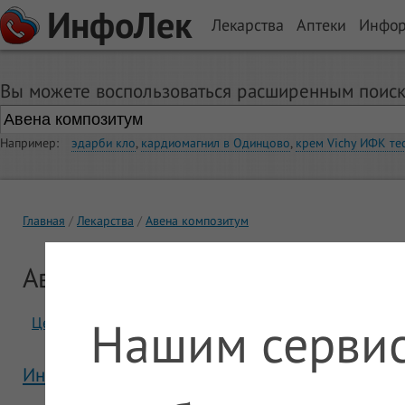
ИнфоЛек
Лекарства
Аптеки
Инфо
Вы можете воспользоваться расширенным поиск
Например:
эдарби кло
,
кардиомагнил в Одинцово
,
крем Vichy ИФК те
Главная
Лекарства
Авена композитум
Авена композитум
Нашим сервис
Цены
Отзывы
Инструкция Авена композитум