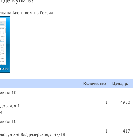
 где купить?
ы на Авена комп. в России.
арте
Количество
Цена, р.
ие фл 10г
1
4950
довая, д 1
04
ие фл 10г
1
417
во, ул 2-я Владимирская, д 38/18