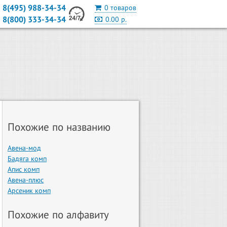
8(495) 988-34-34
0 товаров
8(800) 333-34-34
0.00 р.
Похожие по названию
Авена-мод
Бадяга комп
Апис комп
Авена-плюс
Арсеник комп
Похожие по алфавиту