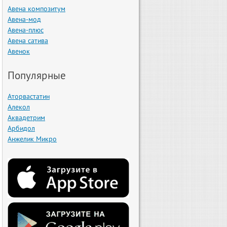
Авена композитум
Авена-мод
Авена-плюс
Авена сатива
Авенок
Популярные
Аторвастатин
Алекол
Аквадетрим
Арбидол
Анжелик Микро