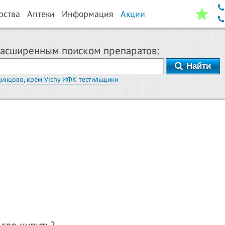
рства
Аптеки
Информация
Акции
расширенным поиском препаратов:
Найти
динцово
,
крем Vichy ИФК тестильщики