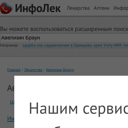
ИнфоЛек
Лекарства
Аптеки
Инфо
Вы можете воспользоваться расширенным поиск
Например:
эдарби кло
,
кардиомагнил в Одинцово
,
крем Vichy ИФК те
Главная
Лекарства
Авелизин Браун
Авелизин Браун
Нашим сервис
Цены
Отзывы
Инструкция Авелизин Браун