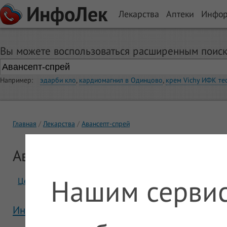
ИнфоЛек
Лекарства
Аптеки
Инфо
Вы можете воспользоваться расширенным поиск
Например:
эдарби кло
,
кардиомагнил в Одинцово
,
крем Vichy ИФК те
Главная
Лекарства
Авансепт-спрей
Авансепт-спрей
Нашим сервис
Цены
Отзывы
Инструкция Авансепт-спрей