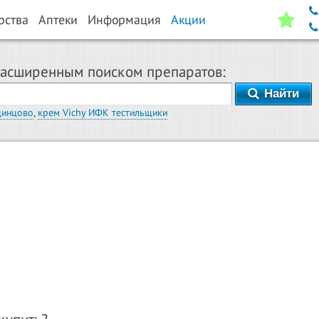
рства
Аптеки
Информация
Акции
расширенным поиском препаратов:
Найти
динцово
,
крем Vichy ИФК тестильщики