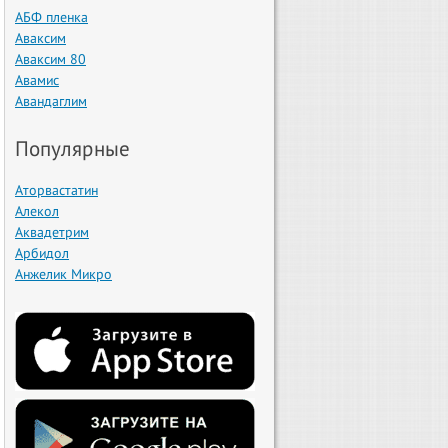
АБФ пленка
Аваксим
Аваксим 80
Авамис
Авандаглим
Популярные
Аторвастатин
Алекол
Аквадетрим
Арбидол
Анжелик Микро