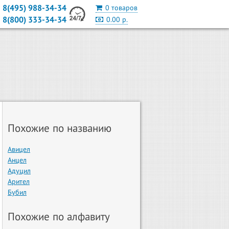
8(495) 988-34-34
0 товаров
8(800) 333-34-34
0.00 р.
Похожие по названию
Авицел
Анцел
Адуцил
Арител
Бубил
Похожие по алфавиту