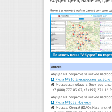
Абуцел цена, наличие, где 
Ниже вы можете найти самые лучшие це
Показать цены "Абуцел" на карт
Аптека
Абуцел N1 покрытие защитное пастооб
Ригла №210 Электросталь ул. Золот
Московская область, Электросталь, 
+7 (800) 777-03-03, +7 (495) 231-16-
Абуцел N1 покрытие защитное пастооб
Ригла №1058 Новинки
Москва, Южный (ЮАО), Нагатинский з