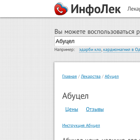
ИнфоЛек
Лека
Вы можете воспользоваться 
Например:
эдарби кло
,
кардиомагнил в О
Главная
Лекарства
Абуцел
Абуцел
Цены
Отзывы
Инструкция Абуцел