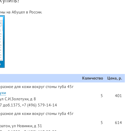
купить?
ны на Абуцел в России.
е
Количество
Цена, р.
разное для кожи вокруг стомы туба 45г
ухи
5
401
ул С.И.Золотухи, д 8
97 доб.1375, +7 (496) 579-14-14
разное для кожи вокруг стомы туба 45г
5
614
атон, ул Новинки, д 31