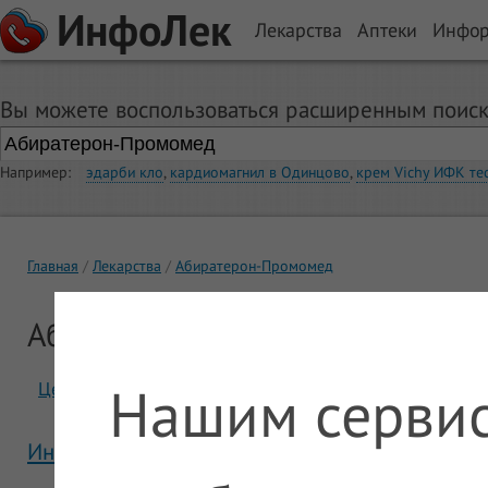
ИнфоЛек
Лекарства
Аптеки
Инфо
Вы можете воспользоваться расширенным поиск
Например:
эдарби кло
,
кардиомагнил в Одинцово
,
крем Vichy ИФК те
Главная
Лекарства
Абиратерон-Промомед
Абиратерон-Промомед
Нашим сервис
Цены
Отзывы
Инструкция Абиратерон-Промомед