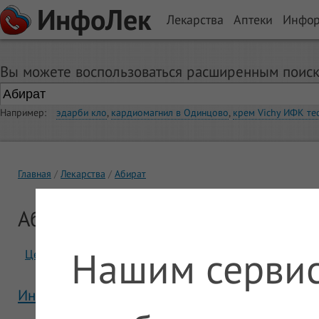
ИнфоЛек
Лекарства
Аптеки
Инфо
Вы можете воспользоваться расширенным поиск
Например:
эдарби кло
,
кардиомагнил в Одинцово
,
крем Vichy ИФК те
Главная
Лекарства
Абират
Абират
Нашим сервис
Цены
Отзывы
Инструкция Абират