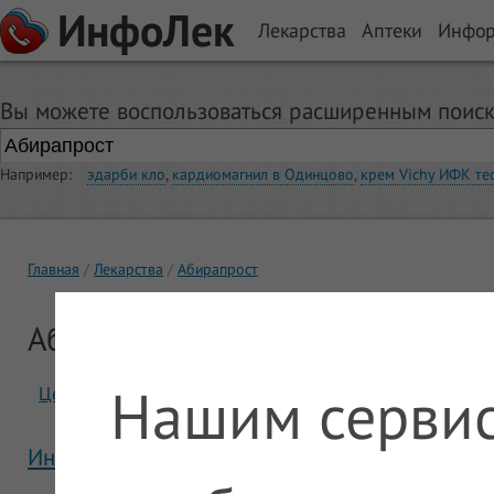
ИнфоЛек
Лекарства
Аптеки
Инфо
Вы можете воспользоваться расширенным поиск
Например:
эдарби кло
,
кардиомагнил в Одинцово
,
крем Vichy ИФК те
Главная
Лекарства
Абирапрост
Абирапрост
Нашим сервис
Цены
Отзывы
Инструкция Абирапрост