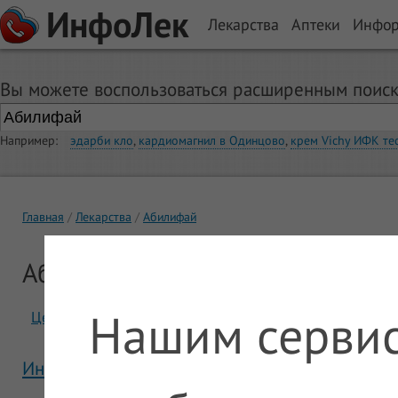
ИнфоЛек
Лекарства
Аптеки
Инфо
Вы можете воспользоваться расширенным поиск
Например:
эдарби кло
,
кардиомагнил в Одинцово
,
крем Vichy ИФК те
Главная
Лекарства
Абилифай
Абилифай
Нашим сервис
Цены
Отзывы
Инструкция Абилифай