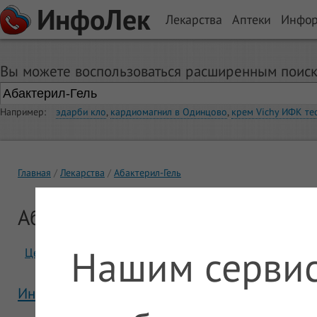
ИнфоЛек
Лекарства
Аптеки
Инфо
Вы можете воспользоваться расширенным поиск
Например:
эдарби кло
,
кардиомагнил в Одинцово
,
крем Vichy ИФК те
Главная
Лекарства
Абактерил-Гель
Абактерил-Гель
Нашим сервис
Цены
Отзывы
Инструкция Абактерил-Гель