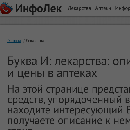
ИнфоЛек
Лекарства
Аптеки
Инфо
Главная
Лекарства
Буква И: лекарства: оп
и цены в аптеках
На этой странице предст
средств, упорядоченный 
находите интересующий В
получаете описание к нем