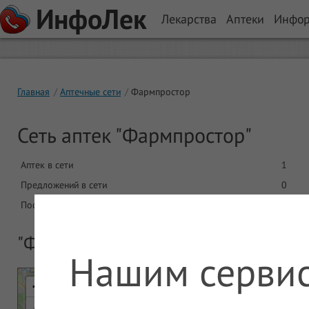
ИнфоЛек
Лекарства
Аптеки
Инфо
Главная
Аптечные сети
Фармпростор
Сеть аптек "Фармпростор"
Аптек в сети
1
Предложений в сети
0
Последнее обновление
23.12
"Фармпростор" - все аптечные пунк
Нашим сервис
+
-