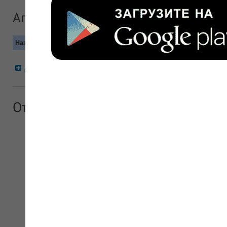
Аптеки сети "Фармпростор"
Название
Контакты
Москва, Северо-западный (СЗАО), Сев
Аптека Фармпростор
Метро: Планерная
+7 (495) 649-63-23, +7 (495) 944-05-4
Отзывы об аптечной сети "Фармпро