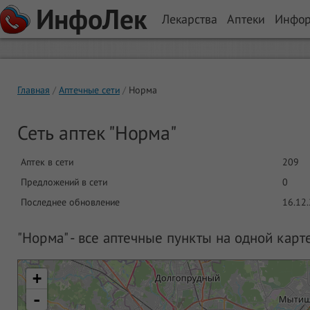
ИнфоЛек
Лекарства
Аптеки
Инфо
Главная
Аптечные сети
Норма
Сеть аптек "Норма"
Аптек в сети
209
Предложений в сети
0
Последнее обновление
16.12
"Норма" - все аптечные пункты на одной карт
+
-