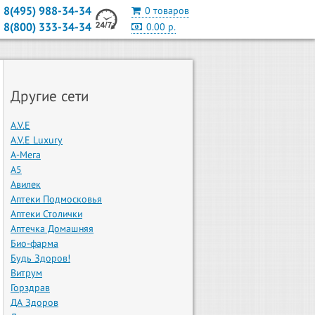
8(495) 988-34-34
0 товаров
8(800) 333-34-34
0.00 р.
Другие сети
A.V.E
A.V.E Luxury
А-Мега
А5
Авилек
Аптеки Подмосковья
Аптеки Столички
Аптечка Домашняя
Био-фарма
Будь Здоров!
Витрум
Горздрав
ДА Здоров