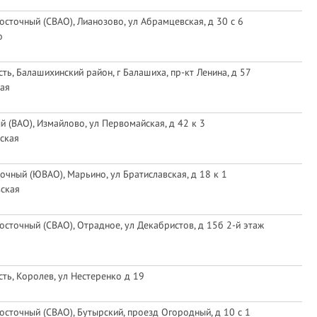
осточный (СВАО), Лианозово, ул Абрамцевская, д 30 с 6
о
ть, Балашихинский район, г Балашиха, пр-кт Ленина, д 57
ая
й (ВАО), Измайлово, ул Первомайская, д 42 к 3
ская
очный (ЮВАО), Марьино, ул Братиславская, д 18 к 1
вская
осточный (СВАО), Отрадное, ул Декабристов, д 15б 2-й этаж
ть, Королев, ул Нестеренко д 19
осточный (СВАО), Бутырский, проезд Огородный, д 10 с 1