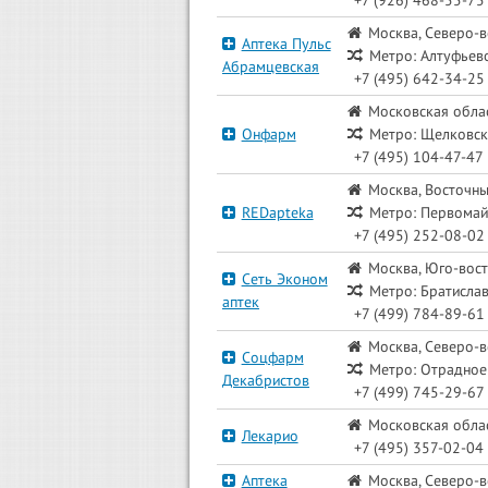
Москва, Северо-в
Аптека Пульс
Метро: Алтуфьев
Абрамцевская
+7 (495) 642-34-25
Московская облас
Онфарм
Метро: Щелковск
+7 (495) 104-47-47
Москва, Восточны
REDapteka
Метро: Первомай
+7 (495) 252-08-02
Москва, Юго-вост
Сеть Эконом
Метро: Братисла
аптек
+7 (499) 784-89-61
Москва, Северо-в
Соцфарм
Метро: Отрадное
Декабристов
+7 (499) 745-29-67
Московская облас
Лекарио
+7 (495) 357-02-04
Аптека
Москва, Северо-в