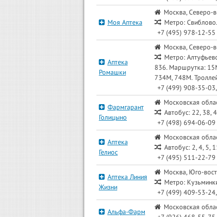
Москва, Северо-в
Моя Аптека
Метро: Свиблово.
+7 (495) 978-12-55
Москва, Северо-в
Метро: Алтуфьево.
Аптека
836. Маршрутка: 15М
Ромашки
734М, 748М. Троллей
+7 (499) 908-35-03,
Московская облас
Фармгарант
Автобус: 22, 38, 
Голицыно
+7 (498) 694-06-09
Московская област
Аптека
Автобус: 2, 4, 5, 1
Гелиос
+7 (495) 511-22-79
Москва, Юго-вост
Аптека Линия
Метро: Кузьминк
Жизни
+7 (499) 409-53-24,
Московская облас
Альфа-Фарм
+7 (926) 468-55-75