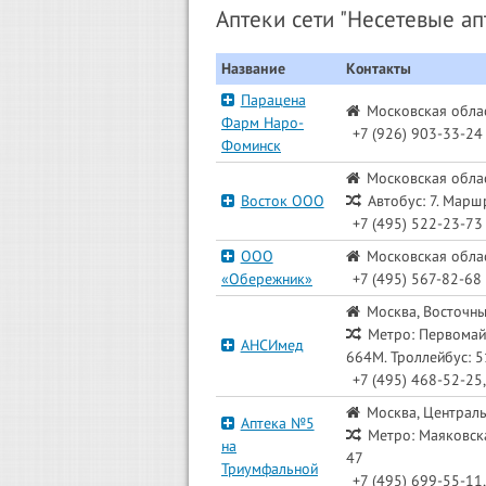
Аптеки сети "Несетевые ап
Название
Контакты
Парацена
Московская облас
Фарм Наро-
+7 (926) 903-33-24
Фоминск
Московская облас
Восток ООО
Автобус: 7. Марш
+7 (495) 522-23-73
ООО
Московская облас
«Обережник»
+7 (495) 567-82-68
Москва, Восточны
Метро: Первомайс
АНСИмед
664М. Троллейбус: 5
+7 (495) 468-52-25,
Москва, Централь
Аптека №5
Метро: Маяковская
на
47
Триумфальной
+7 (495) 699-55-11,