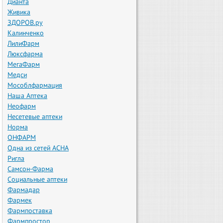
Дианта
Живика
ЗДОРОВ.ру
Калинченко
ЛилиФарм
Люксфарма
МегаФарм
Медси
Мособлфармация
Наша Аптека
Неофарм
Несетевые аптеки
Норма
ОНФАРМ
Одна из сетей АСНА
Ригла
Самсон-Фарма
Социальные аптеки
Фармадар
Фармек
Фармпоставка
Фармпростор