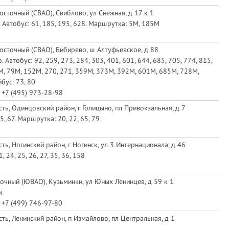
осточный (СВАО), Свиблово, ул Снежная, д 17 к 1
 Автобус: 61, 185, 195, 628. Маршрутка: 5М, 185М
осточный (СВАО), Бибирево, ш Алтуфьевское, д 88
 Автобус: 92, 259, 273, 284, 303, 401, 601, 644, 685, 705, 774, 815,
, 79М, 152М, 270, 271, 359М, 373М, 392М, 601М, 685М, 728М,
бус: 73, 80
 +7 (495) 973-28-98
ть, Одинцовский район, г Голицыно, пл Привокзальная, д 7
45, 67. Маршрутка: 20, 22, 65, 79
ь, Ногинский район, г Ногинск, ул 3 Интернационала, д 46
1, 24, 25, 26, 27, 35, 36, 158
очный (ЮВАО), Кузьминки, ул Юных Ленинцев, д 59 к 1
и
 +7 (499) 746-97-80
ть, Ленинский район, п Измайлово, пл Центральная, д 1