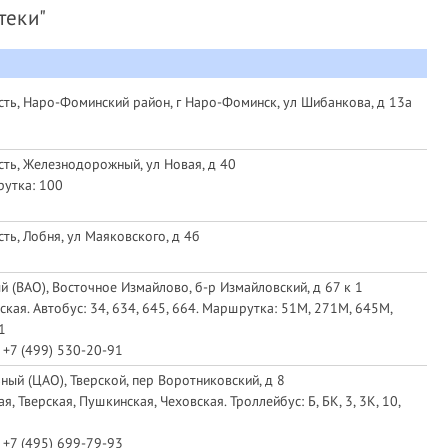
теки"
ть, Наро-Фоминский район, г Наро-Фоминск, ул Шибанкова, д 13а
ть, Железнодорожный, ул Новая, д 40
рутка: 100
ть, Лобня, ул Маяковского, д 4б
й (ВАО), Восточное Измайлово, б-р Измайловский, д 67 к 1
кая. Автобус: 34, 634, 645, 664. Маршрутка: 51М, 271М, 645М,
1
 +7 (499) 530-20-91
ный (ЦАО), Тверской, пер Воротниковский, д 8
, Тверская, Пушкинская, Чеховская. Троллейбус: Б, БК, 3, 3К, 10,
 +7 (495) 699-79-93