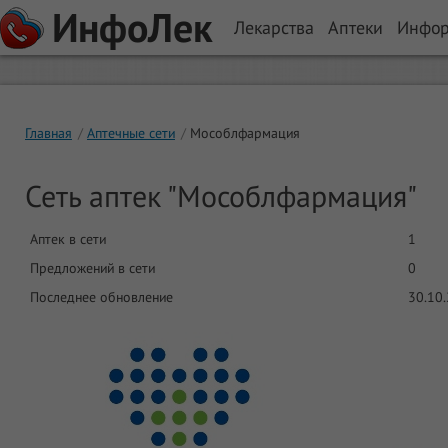
ИнфоЛек
Лекарства
Аптеки
Инфо
Главная
Аптечные сети
Мособлфармация
Сеть аптек "Мособлфармация"
Аптек в сети
1
Предложений в сети
0
Последнее обновление
30.10