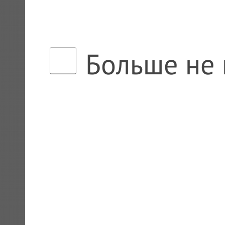
Больше не 