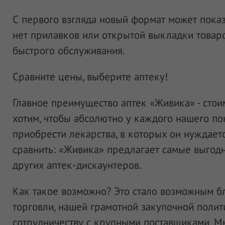
С первого взгляда новый формат может пока
нет прилавков или открытой выкладки товаров
быстрого обслуживания.
Сравните цены, выберите аптеку!
Главное преимущество аптек «Живика» - стои
хотим, чтобы абсолютно у каждого нашего п
приобрести лекарства, в которых он нуждаетс
сравнить: «Живика» предлагает самые выгод
других аптек-дискаунтеров.
Как такое возможно? Это стало возможным б
торговли, нашей грамотной закупочной поли
сотрудничеству с крупными поставщиками. М