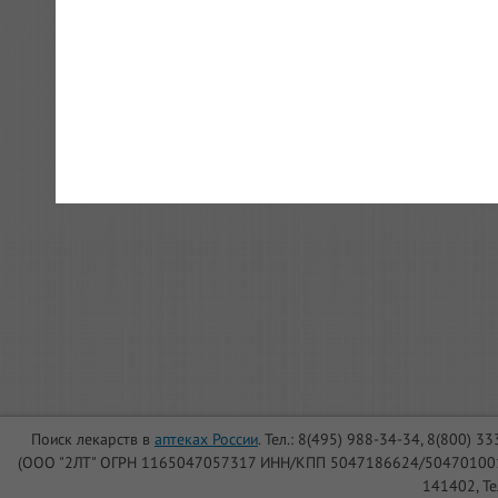
Поиск лекарств в
аптеках России
. Тел.: 8(495) 988-34-34, 8(800) 3
(ООО "2ЛТ" ОГРН 1165047057317 ИНН/КПП 5047186624/504701001, Юри
141402, Те