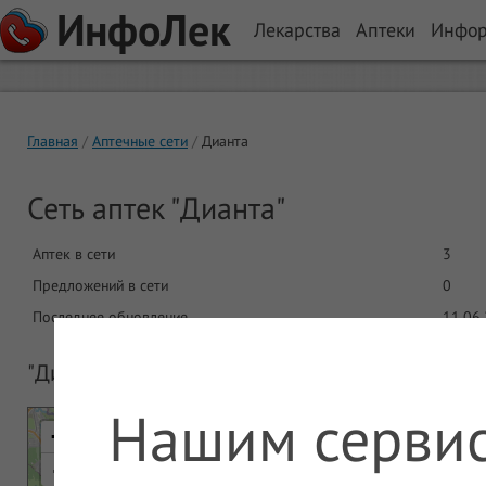
ИнфоЛек
Лекарства
Аптеки
Инфо
Главная
Аптечные сети
Дианта
Сеть аптек "Дианта"
Аптек в сети
3
Предложений в сети
0
Последнее обновление
11.06
"Дианта" - все аптечные пункты на одной карт
Нашим сервис
+
-