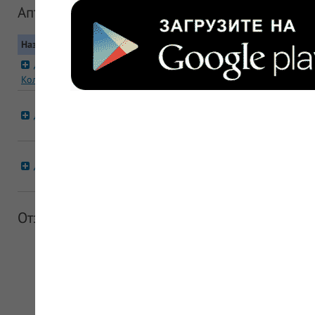
Аптеки сети "Дианта"
Название
Контакты
Дианта Санкт-Петербург, ул.
Санкт-Петербург, Ц
Коломенская, дом 12
+7 (812) 628-60-79
Москва, Юго-западн
Дианта Академика Челомея, дом 2А
Академика Челомея, д
+7 (495) 596-60-79
Москва, Юго-западн
Дианта Новаторов, дом 16
Новаторов, д 16
+7 (495) 596-60-79
Отзывы об аптечной сети "Дианта"