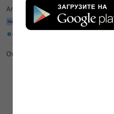
Аптеки сети "Био-фарма"
Название
Контакты
Москва, Юго-западный (ЮЗАО), Гагаринский, 
Био-фарма
Метро: Университет, Академическая
+7 (499) 135-05-56
Отзывы об аптечной сети "Био-фар