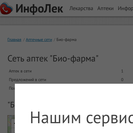
ИнфоЛек
Лекарства
Аптеки
Инфо
Главная
Аптечные сети
Био-фарма
Сеть аптек "Био-фарма"
Аптек в сети
1
Предложений в сети
0
Последнее обновление
31.03
"Био-фарма" - все аптечные пункты
Нашим сервис
+
-