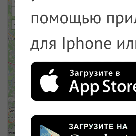
+
помощью при
-
⇢
для Iphone ил