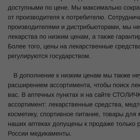
доступными по цене. Мы максимально сокра
от производителя к потребителю. Сотруднич
производителями и дистрибьюторами, мы не
лекарства по низким ценам, а также гарант
Более того, цены на лекарственные средст
регулируются государством.
В дополнение к низким ценам мы также не
расширением ассортимента, чтобы поиск ле
вас. В аптечных пунктах и на сайте СТОЛИЧ
ассортимент: лекарственные средства, медт
косметику, спортивное питание, товары для
наших аптеках допущены к продаже только
России медикаменты.