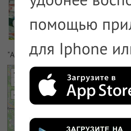
помощью при
для Iphone ил
"Аптеки Столички" - все аптечные 
+
-
⇢