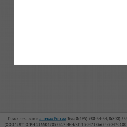
Поиск лекарств в
аптеках России
. Тел.: 8(495) 988-34-34, 8(800) 3
(ООО "2ЛТ" ОГРН 1165047057317 ИНН/КПП 5047186624/504701001, Юри