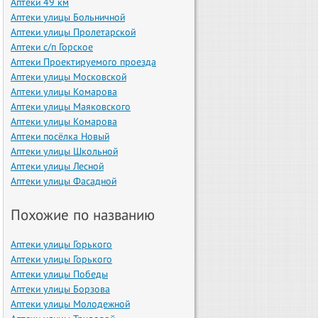
Аптеки 49 км
Аптеки улицы Больничной
Аптеки улицы Пролетарской
Аптеки с/п Горское
Аптеки Проектируемого проезда
Аптеки улицы Московской
Аптеки улицы Комарова
Аптеки улицы Маяковского
Аптеки улицы Комарова
Аптеки посёлка Новый
Аптеки улицы Школьной
Аптеки улицы Лесной
Аптеки улицы Фасадной
Похожие по названию
Аптеки улицы Горького
Аптеки улицы Горького
Аптеки улицы Победы
Аптеки улицы Борзова
Аптеки улицы Молодежной