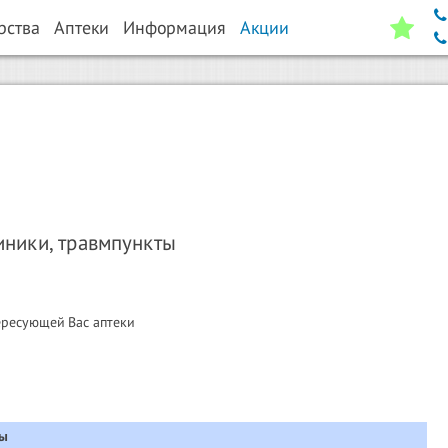
рства
Аптеки
Информация
Акции
иники, травмпункты
ересующей Вас аптеки
ты