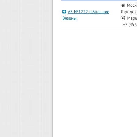
Моск
А5 №1222 п.Большие
Городок-
Вяземы
Марш
+7 (495