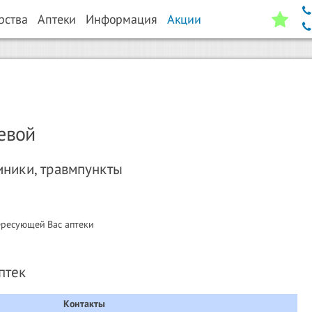
рства
Аптеки
Информация
Акции
евой
иники, травмпункты
ересующей Вас аптеки
птек
Контакты