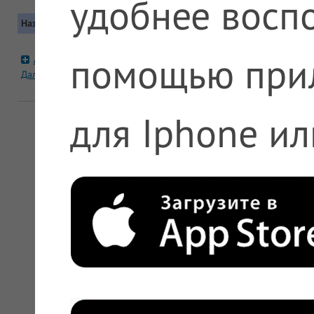
удобнее воспо
Название
Контакты
Московская область, Красногорс
помощью при
Новый поселок, д 5а
А5 №1128 с.Петрово-
Дальнее
Автобус: 549. Маршрутка: 898
+7 (495) 612-11-11, +7 (800) 200-6
для Iphone ил