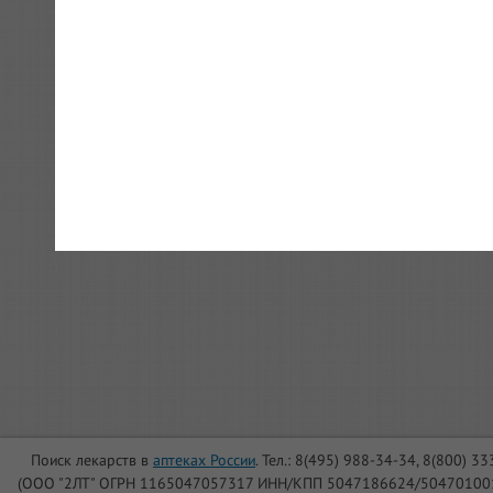
Поиск лекарств в
аптеках России
. Тел.: 8(495) 988-34-34, 8(800) 3
(ООО "2ЛТ" ОГРН 1165047057317 ИНН/КПП 5047186624/504701001, Юри