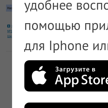
удобнее воспо
Название
Контакты
Москва, Северо-восточный (СВАО), Б
помощью при
14
Ригла
Метро: Алтуфьево. Автобус: 92, 259, 2
№1040
Маршрутка: 79М, 152М, 359М, 392М, 601
Шенкурский
для Iphone ил
+7 (800) 777-03-03, +7 (495) 231-16-97 
22-01