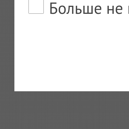
Больше не 