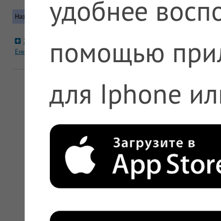
удобнее воспо
Название
Контакты
Москва, Северо-восточный (СВАО
помощью при
Живика №1023
Метро: Бабушкинская
Енисейская 29
+7 (800) 777-30-03, +7 (495) 231
471-37-24
для Iphone ил