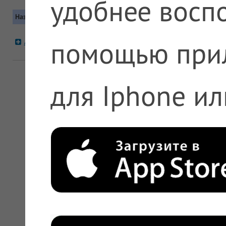
удобнее воспо
Название
Контакты
Москва, Юго-восточный (ЮВАО), Ку
помощью при
А5 №189 Кузьминки
Метро: Кузьминки
+7 (495) 612-11-11, +7 (800) 200-63
для Iphone ил