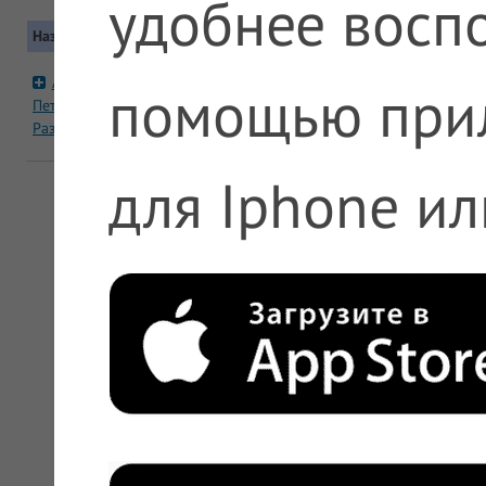
удобнее воспо
Название
Контакты
Москва, Северный (САО), Дмитровс
А5 №94
помощью при
Метро: Алтуфьево. Автобус: 63, 2
Петровско-
152М, 206М, 406М
Разумовская
+7 (495) 612-11-11, +7 (800) 200-63
для Iphone ил