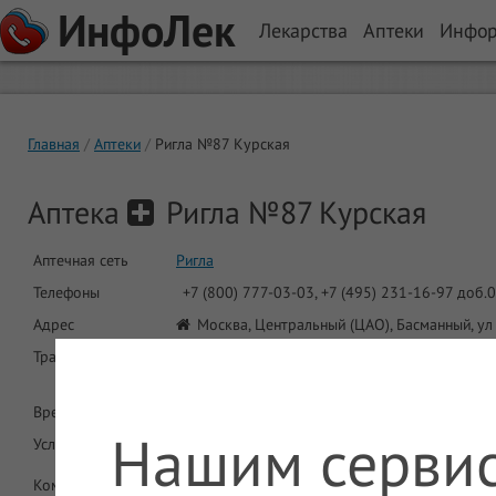
ИнфоЛек
Лекарства
Аптеки
Инфо
Главная
Аптеки
Ригла №87 Курская
Аптека
Ригла №87 Курская
Аптечная сеть
Ригла
Телефоны
+7 (800) 777-03-03, +7 (495) 231-16-97 доб.
Адрес
Москва, Центральный (ЦАО), Басманный, ул 
Транспорт
Метро: Курская (АПЛ), Курская (КЛ), Чкалов
538М. Троллейбус: Б, БК
Время работы
Круглосуточно
Нашим сервис
Услуги
ДМС
Круглосуточная работа
Комментарий