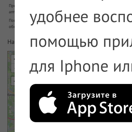
Предложений в
2575
удобнее воспо
аптеке
Последнее
07.08.2026 07:08
обновление
помощью при
На карте
для Iphone ил
+
-
⇢