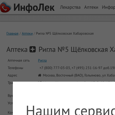
ИнфоЛек
Лекарства
Аптеки
Инфо
Главная
Аптеки
Ригла №5 Щёлковская Хабаровская
Аптека
Ригла №5 Щёлковская Х
Аптечная сеть
Ригла
Телефоны
+7 (800) 777-03-03, +7 (495) 231-16-97 доб.19
Адрес
Москва, Восточный (ВАО), Гольяново, ул Хаба
Транспорт
Метро: Щелковская. Автобус: Н3, 3, 68, 171, 
236М. Троллейбус: 23, 32, 41, 83
Время работы
Круглосуточно
Услуги
Нашим сервис
ДМС
Круглосуточная работа
Комментарий