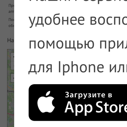
Предложений в
2383
удобнее воспо
аптеке
Последнее
06.08.2026 05:08
обновление
помощью при
На карте
+
для Iphone ил
-
⇢