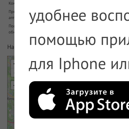
Комментарий
удобнее воспо
Предложений в
2656
аптеке
Последнее
08.08.2026 06:08
помощью при
обновление
На карте
для Iphone ил
+
-
⇢