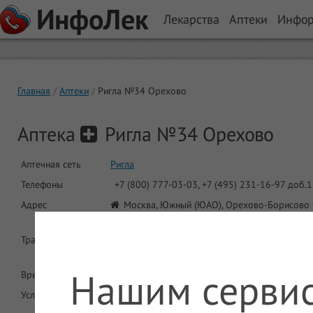
ИнфоЛек
Лекарства
Аптеки
Инфо
Главная
Аптеки
Ригла №34 Орехово
Аптека
Ригла №34 Орехово
Аптечная сеть
Ригла
Телефоны
+7 (800) 777-03-03, +7 (495) 231-16-97 доб.1
Адрес
Москва, Южный (ЮАО), Орехово-Борисово С
1
Транспорт
Метро: Орехово, Орехово. Автобус: 117, 274
Маршрутка: 113М, 517М, 635М
Нашим сервис
Время работы
Круглосуточно
Услуги
ДМС
Круглосуточная работа