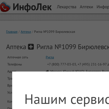
ИнфоЛек
Лекарства
Аптеки
Инфо
Главная
Аптеки
Ригла №1099 Бирюлевская
Аптека
Ригла №1099 Бирюлевс
Аптечная сеть
Ригла
Телефоны
+7 (800) 777-03-03, +7 (495) 231-16-97 
Адрес
Москва, Южный (ЮАО), Бирюлево Восто
Транспорт
Метро: Царицыно. Автобус: 289, 289К
Время работы
8:00-22:00, сб-вс: 9:00-21:00
Нашим сервис
Услуги
ДМС
Комментарий
Предложений в аптеке
1953