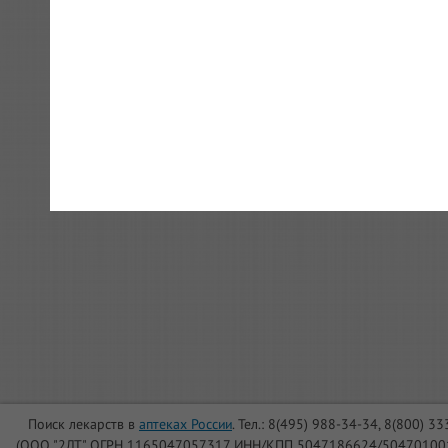
Поиск лекарств в
аптеках России
. Тел.: 8(495) 988-34-34, 8(800) 3
(ООО "2ЛТ" ОГРН 1165047057317 ИНН/КПП 5047186624/504701001, Юри