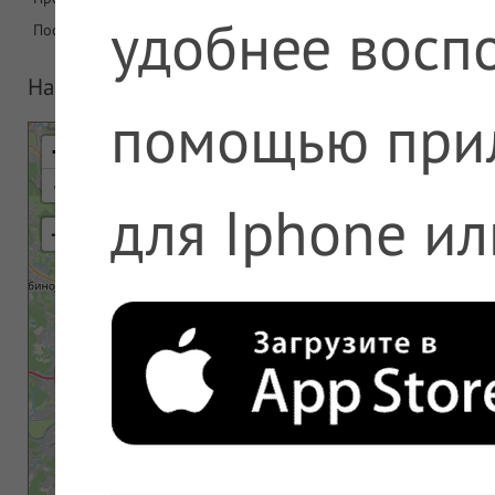
удобнее воспо
Последнее обновление
08.08.2026 06:08
На карте
помощью при
+
-
для Iphone ил
⇢