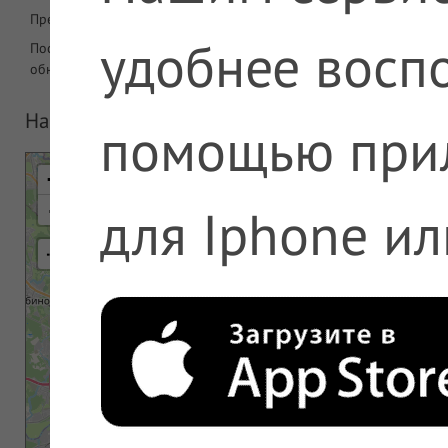
Предложений в аптеке
1609
удобнее воспо
Последнее
06.08.2026 05:08
обновление
На карте
помощью при
+
-
для Iphone ил
⇢