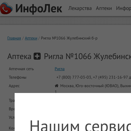
ИнфоЛек
Лекарства
Аптеки
Инфо
Главная
Аптеки
Ригла №1066 Жулебинский б-р
Аптека
Ригла №1066 Жулебинск
Аптечная сеть
Ригла
Телефоны
+7 (800) 777-03-03, +7 (495) 231-16-97 
Адрес
Москва, Юго-восточный (ЮВАО), Выхин
1
Транспорт
Метро: Лермонтовский проспект, Жул
Время работы
Круглосуточно
Услуги
Нашим сервис
ДМС
Круглосуточная работа
Комментарий