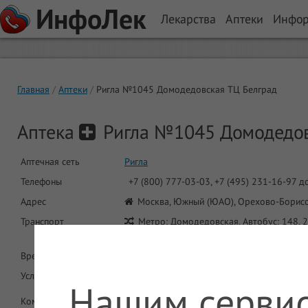
ИнфоЛек
Лекарства
Аптеки
Инфо
Главная
Аптеки
Ригла №1045 Домодедовская ТЦ Белград
Аптека
Ригла №1045 Домодедов
Аптечная сеть
Ригла
Телефоны
+7 (800) 777-03-03, +7 (495) 231-16-97 д
Адрес
Москва, Южный (ЮАО), Орехово-Борисо
Транспорт
Метро: Домодедовская. Автобус: 148, 2
635М
Время работы
9:00-22:00
Услуги
ДМС
Нашим сервис
Комментарий
аптека находится в универсаме " Белград"