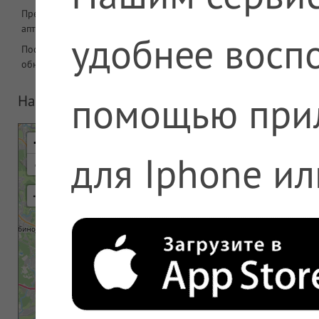
Предложений в
2127
аптеке
удобнее воспо
Последнее
08.08.2026 06:08
обновление
помощью при
На карте
+
для Iphone ил
-
⇢