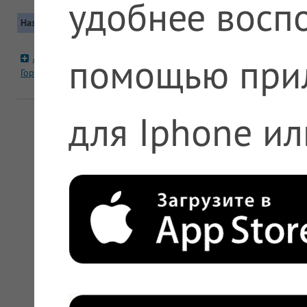
удобнее воспо
Название
Контакты
Московская область, Одинцовский
помощью при
Заводская, д 20 с 3
А5 №427 п.Старый
Городок
Автобус: 28. Маршрутка: 69, 83
+7 (495) 612-11-11, +7 (800) 200-63
для Iphone ил