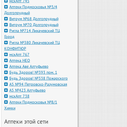
мскАпт 745
Аптеки Подмосковья №3/4
Долгопрудный
Витрум №68 Долгопрудный
Витрум №70 Долгопрудный
Ригла №714 Лихачевский ТЦ
Город
Ригла №380 Лихачевский ТЦ
КОНФИТЮР
мскАпт 767
Аптека НЕО
Аптека Аве Алтуфьево
Будь Здоров! №393 пом. 1
Будь Здоров! №338 Пожарского
А5 №94 Петровско-Разумовская
А5 №423 Алтуфьево
мскАпт 738
Аптеки Подмосковья №8/1
Химки
Аптеки этой сети