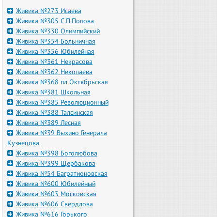
Живика №273 Исаева
Живика №305 С.П.Попова
Живика №330 Олимпийский
Живика №354 Больничная
Живика №356 Юбилейная
Живика №361 Некрасова
Живика №362 Николаева
Живика №368 пл Октябрьская
Живика №381 Школьная
Живика №385 Революционный
Живика №388 Талсинская
Живика №389 Лесная
Живика №39 Выхино Генерала
Кузнецова
Живика №398 Боголюбова
Живика №399 Щербакова
Живика №54 Багратионовская
Живика №600 Юбилейный
Живика №603 Московская
Живика №606 Свердлова
Живика №616 Горького