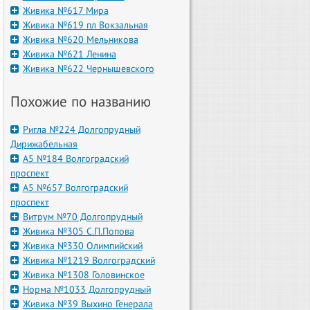
Живика №617 Мира
Живика №619 пл Вокзальная
Живика №620 Мельникова
Живика №621 Ленина
Живика №622 Чернышевского
Похожие по названию
Ригла №224 Долгопрудный
Дирижабельная
А5 №184 Волгоградский
проспект
А5 №657 Волгоградский
проспект
Витрум №70 Долгопрудный
Живика №305 С.П.Попова
Живика №330 Олимпийский
Живика №1219 Волгоградский
Живика №1308 Головинское
Норма №1033 Долгопрудный
Живика №39 Выхино Генерала