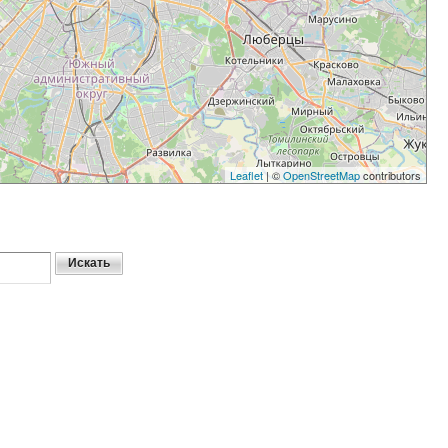
Leaflet
| ©
OpenStreetMap
contributors