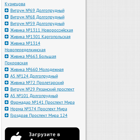
Кузнецова
Витрум №69 Долгопрудный
Витрум №68 Долгопрудный
Витрум №59 Долгопрудный
Живика №1311 Новороссийская
Живика №1301 Каргопольская
Живика №1314
Новопеределкинская
Живика №663 Большая
Покровская
Живика №660 Молодежная
А5 №124 Долгопрудный
Живика №72 Пролетарский
Витрум №29 Рязанский проспект
А5 №101 Долгопрудный
Фармадар №141 Проспект Мира
Норма №374 Проспект Мира
Горздрав Проспект Мира 124