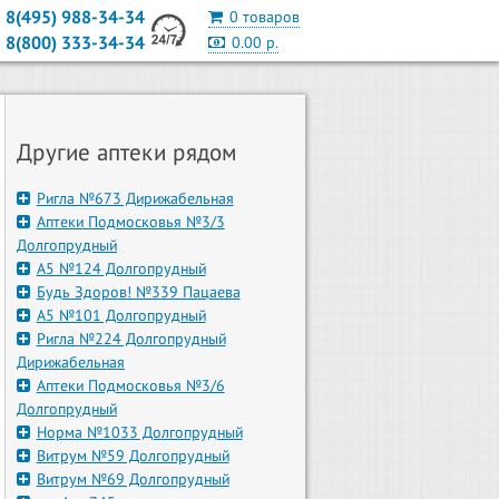
8(495) 988-34-34
0 товаров
8(800) 333-34-34
0.00 р.
Другие аптеки рядом
Ригла №673 Дирижабельная
Аптеки Подмосковья №3/3
Долгопрудный
А5 №124 Долгопрудный
Будь Здоров! №339 Пацаева
А5 №101 Долгопрудный
Ригла №224 Долгопрудный
Дирижабельная
Аптеки Подмосковья №3/6
Долгопрудный
Норма №1033 Долгопрудный
Витрум №59 Долгопрудный
Витрум №69 Долгопрудный